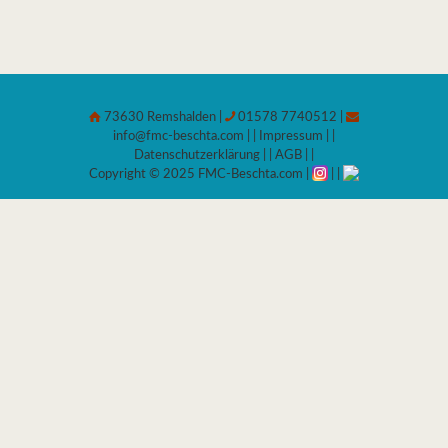
73630 Remshalden |
01578 7740512 |
info@fmc-beschta.com
| |
Impressum
| |
Datenschutzerklärung
| |
AGB
| |
Copyright © 2025 FMC-Beschta.com |
| |