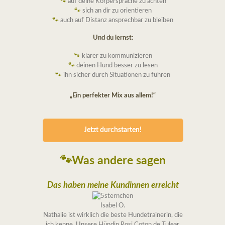
🐾
auf deine Körpersprache zu achten
🐾
sich an dir zu orientieren
🐾
auch auf Distanz ansprechbar zu bleiben
Und du lernst:
🐾
klarer zu kommunizieren
🐾
deinen Hund besser zu lesen
🐾
ihn sicher durch Situationen zu führen
„Ein perfekter Mix aus allem!“
Jetzt durchstarten!
🐾
Was andere sagen
Das haben meine Kundinnen erreicht
Isabel O.
Nathalie ist wirklich die beste Hundetrainerin, die
ich kenne. Unsere Hündin Rosi,Coton de Tulear,